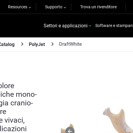
Resources
Supporto
Trova un rivenditore
Settori e applicazioni
Software e stampan
DraftWhite
Catalog
PolyJet
olore
diche mono-
gia cranio-
re
 vivaci,
icazioni