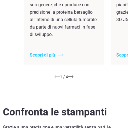
suo genere, che riproduce con
piani
precisione la proteina bersaglio
grazie
all’interno di una cellula tumorale
3D J5
da parte di nuovi farmaci in fase
di sviluppo.
Scopri di più
Scopr
1
/
4
Confronta le stampanti
Grazie a una precisione e una versatilità senza pari, le