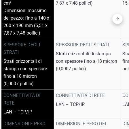
cm²
7,87 x 7,48 pollici)
15,
Dimensioni massime
del pezzo: fino a 140 x
200 x 190 mm (5,51 x
7,87 x 7,48 pollici)
SPESSORE DEGLI
SPESSORE DEGLI STRATI
SP
STRATI
Strati orizzontali di stampa
Str
Strati orizzontali di
con spessore fino a 18 micron
fin
stampa con spessore
(0,0007 pollici)
pol
fino a 18 micron
(0,0007 pollici)
CONNETTIVITÀ DI
CONNETTIVITÀ DI RETE
CO
RETE
LAN – TCP/IP
LA
LAN – TCP/IP
DIMENSIONI E PESO
DIMENSIONI E PESO DEL
DI