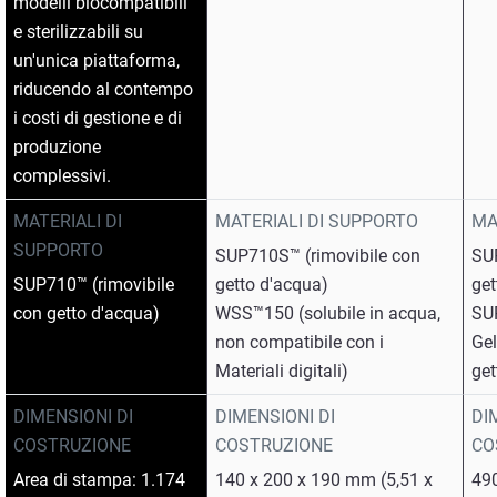
modelli biocompatibili
e sterilizzabili su
un'unica piattaforma,
riducendo al contempo
i costi di gestione e di
produzione
complessivi.
MATERIALI DI
MATERIALI DI SUPPORTO
MA
SUPPORTO
SUP710S™ (rimovibile con
SU
SUP710™ (rimovibile
getto d'acqua)
get
con getto d'acqua)
WSS™150 (solubile in acqua,
SU
non compatibile con i
Gel
Materiali digitali)
get
DIMENSIONI DI
DIMENSIONI DI
DI
COSTRUZIONE
COSTRUZIONE
CO
Area di stampa: 1.174
140 x 200 x 190 mm (5,51 x
490