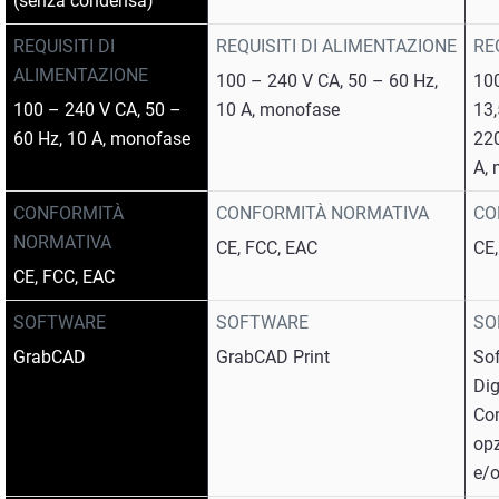
(senza condensa)
REQUISITI DI
REQUISITI DI ALIMENTAZIONE
RE
ALIMENTAZIONE
100 – 240 V CA, 50 – 60 Hz,
100
100 – 240 V CA, 50 –
10 A, monofase
13
60 Hz, 10 A, monofase
220
A,
CONFORMITÀ
CONFORMITÀ NORMATIVA
CO
NORMATIVA
CE, FCC, EAC
CE
CE, FCC, EAC
SOFTWARE
SOFTWARE
SO
GrabCAD
GrabCAD Print
So
Dig
Co
opz
e/o