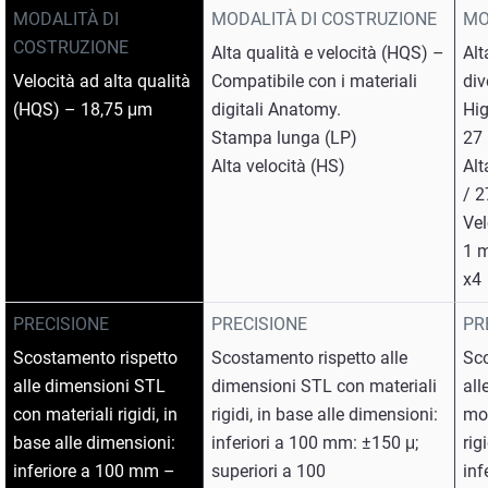
MODALITÀ DI
MODALITÀ DI COSTRUZIONE
MO
COSTRUZIONE
Alta qualità e velocità (HQS) –
Alt
Velocità ad alta qualità
Compatibile con i materiali
div
(HQS) – 18,75 μm
digitali Anatomy.
Hig
Stampa lunga (LP)
27
Alta velocità (HS)
Alt
/ 2
Vel
1 m
x4
PRECISIONE
PRECISIONE
PR
Scostamento rispetto
Scostamento rispetto alle
Sco
alle dimensioni STL
dimensioni STL con materiali
all
con materiali rigidi, in
rigidi, in base alle dimensioni:
mod
base alle dimensioni:
inferiori a 100 mm: ±150 μ;
rig
inferiore a 100 mm –
superiori a 100
inf