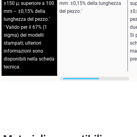
±150 μ; superiore a 100
mm: ±0,15% della lunghezza
sup
mm – ±0,15% della
del pezzo.
±0,
*
lunghezza del pezzo.
pez
*
Valido per il 67% (1
due
*
sigma) dei modelli
Si 
stampati; ulteriori
sch
informazioni sono
mat
disponibili nella scheda
pre
tecnica.