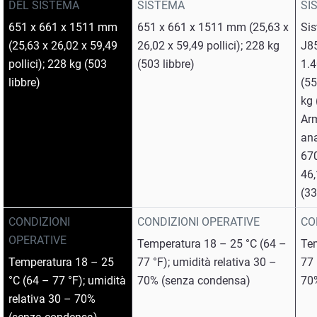
DEL SISTEMA
SISTEMA
SI
651 x 661 x 1511 mm
651 x 661 x 1511 mm (25,63 x
Sis
(25,63 x 26,02 x 59,49
26,02 x 59,49 pollici); 228 kg
J8
pollici); 228 kg (503
(503 libbre)
1.
libbre)
(55
kg 
Arm
ana
670
46,
(33
CONDIZIONI
CONDIZIONI OPERATIVE
CO
OPERATIVE
Temperatura 18 – 25 °C (64 –
Tem
Temperatura 18 – 25
77 °F); umidità relativa 30 –
77 
°C (64 – 77 °F); umidità
70% (senza condensa)
70
relativa 30 – 70%