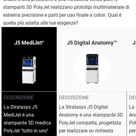
stampanti 3D PolyJet realizzano prototipi multimateriale di
estrema precisione e parti per uso finale a colori. Qual è
quella più adatta alle tue esigenze?
J5 MediJet
J5 Digital Anatomy™
J
®
DESCRIZIONE
DESCRIZIONE
DE
La Stratasys J5
La Stratasys J5 Digital
La 
MediJet è una
Anatomy è una stampante 3D
An
stampante 3D medica
PolyJet compatta, progettata
Pol
PolyJet "tutto in uno"
per realizzare su richiesta
per