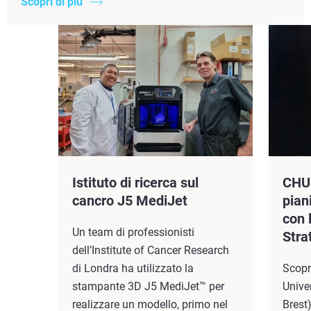
Scopri di più
Istituto di ricerca sul
CHU 
cancro J5 MediJet
pian
con 
Un team di professionisti
Stra
dell’Institute of Cancer Research
di Londra ha utilizzato la
Scopr
stampante 3D J5 MediJet™ per
Unive
realizzare un modello, primo nel
Brest