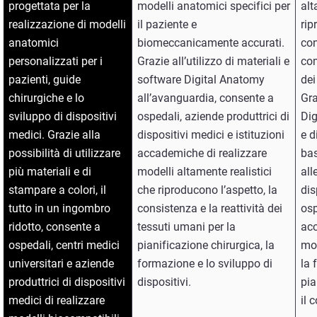
progettata per la
modelli anatomici specifici per
alt
realizzazione di modelli
il paziente e
rip
anatomici
biomeccanicamente accurati.
con
personalizzati per i
Grazie all’utilizzo di materiali e
co
pazienti, guide
software Digital Anatomy
dei
chirurgiche e lo
all’avanguardia, consente a
Gra
sviluppo di dispositivi
ospedali, aziende produttrici di
Dig
medici. Grazie alla
dispositivi medici e istituzioni
e d
possibilità di utilizzare
accademiche di realizzare
bas
più materiali e di
modelli altamente realistici
all
stampare a colori, il
che riproducono l’aspetto, la
dis
tutto in un ingombro
consistenza e la reattività dei
osp
ridotto, consente a
tessuti umani per la
acc
ospedali, centri medici
pianificazione chirurgica, la
mod
universitari e aziende
formazione e lo sviluppo di
la 
produttrici di dispositivi
dispositivi.
pia
medici di realizzare
il 