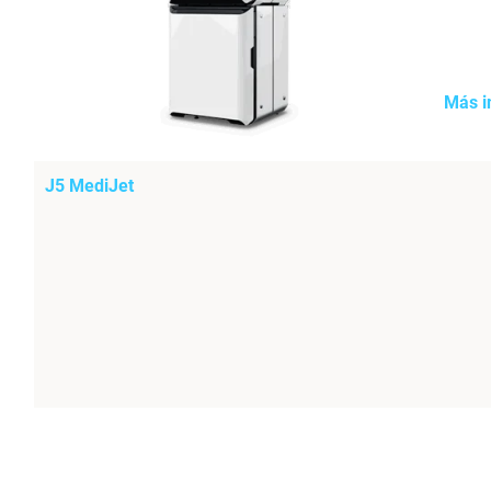
Más i
J5 MediJet