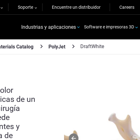
Soporte
Encuentre un distribuidor
Careers
Industrias y aplicaciones
Software e impresoras 3D
DraftWhite
terials Catalog
PolyJet
olor
icas de un
irugía
ede
ntes y
a de