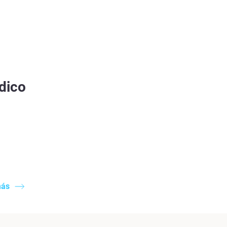
dico
más