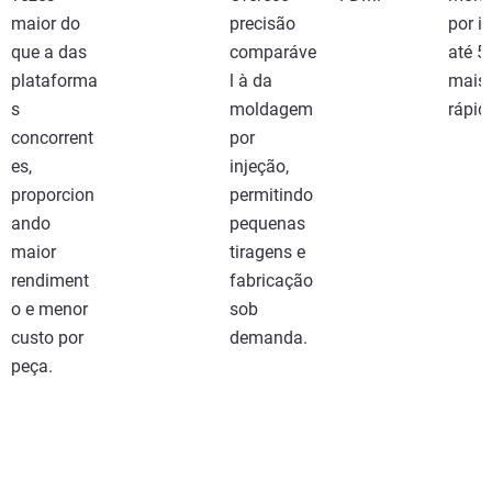
maior do
precisão
por i
que a das
comparáve
até 
plataforma
l à da
mais
s
moldagem
rápid
concorrent
por
es,
injeção,
proporcion
permitindo
ando
pequenas
maior
tiragens e
rendiment
fabricação
o e menor
sob
custo por
demanda.
peça.