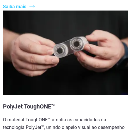
Saiba mais
PolyJet ToughONE™
O material ToughONE™ amplia as capacidades da
tecnologia PolyJet™, unindo o apelo visual ao desempenho