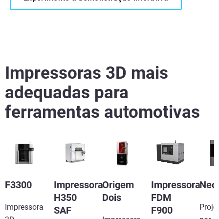
Impressoras 3D mais
adequadas para
ferramentas automotivas
F3300
Impressora
Origem
Impressora
Neo
H350
Dois
FDM
Impressora
Proje
SAF
F900