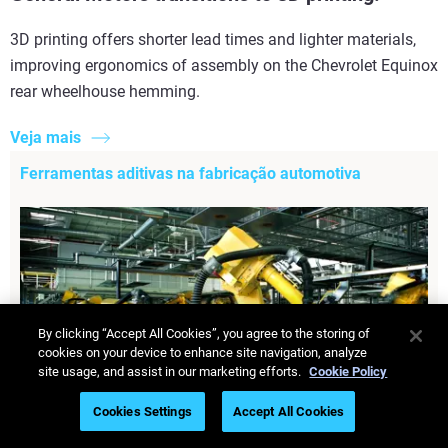
3D printing offers shorter lead times and lighter materials,
improving ergonomics of assembly on the Chevrolet Equinox
rear wheelhouse hemming.
Veja mais
Ferramentas aditivas na fabricação automotiva
By clicking “Accept All Cookies”, you agree to the storing of
cookies on your device to enhance site navigation, analyze
site usage, and assist in our marketing efforts.
Cookie Policy
Cookies Settings
Accept All Cookies