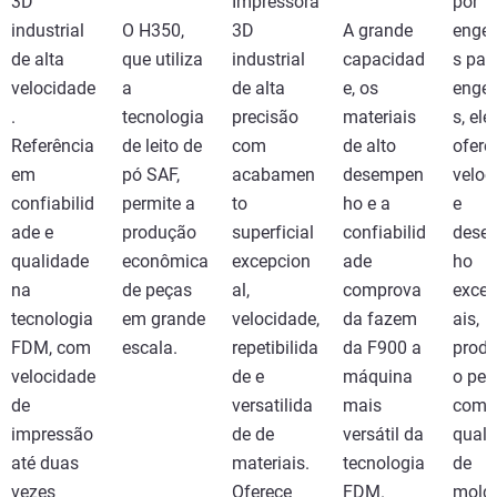
3D
Impressora
por
industrial
O H350,
3D
A grande
engen
de alta
que utiliza
industrial
capacidad
s par
velocidade
a
de alta
e, os
engen
.
tecnologia
precisão
materiais
s, ele
Referência
de leito de
com
de alto
ofere
em
pó SAF,
acabamen
desempen
veloc
confiabilid
permite a
to
ho e a
e
ade e
produção
superficial
confiabilid
dese
qualidade
econômica
excepcion
ade
ho
na
de peças
al,
comprova
excep
tecnologia
em grande
velocidade,
da fazem
ais,
FDM, com
escala.
repetibilida
da F900 a
produ
velocidade
de e
máquina
o peç
de
versatilida
mais
com
impressão
de de
versátil da
quali
até duas
materiais.
tecnologia
de
vezes
Oferece
FDM.
mold