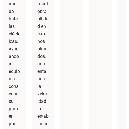
ma
mani
de
obra
bater
bilida
ías
d en
eléctr
terre
icas,
nos
ayud
blan
ando
dos,
al
aum
equip
enta
o a
ndo
cons
la
eguir
veloc
su
idad,
prim
la
er
estab
podi
ilidad