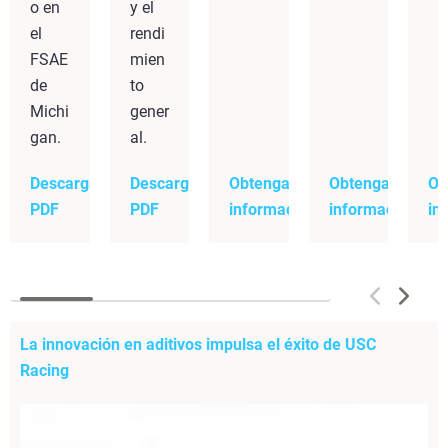
o en
y el
el
rendi
FSAE
mien
de
to
Michi
gener
gan.
al.
Descargar
Descargar
Obtenga más
Obtenga más
Ob
PDF
PDF
información
información
in
La innovación en aditivos impulsa el éxito de USC
Racing