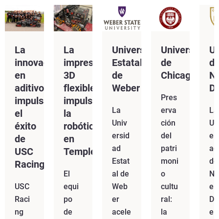
La
La
Universidad
Universidad
Un
innovación
impresión
Estatal
de
d
en
3D
de
Chicago
N
aditivos
flexible
Weber
D
Pres
impulsa
impulsa
La
erva
La
el
la
Univ
ción
Un
éxito
robótica
ersid
del
er
de
en
ad
patri
ad
USC
Temple
Estat
moni
de
Racing
El
al de
o
No
USC
equi
Web
cultu
e
Raci
po
er
ral:
D
ng
de
acele
la
e