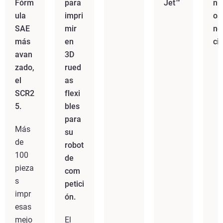
Fórm
para
Jet™
nu
ula
impri
os
SAE
mir
ne
más
en
cio
avan
3D
zado,
rued
el
as
SCR2
flexi
5.
bles
para
Más
su
de
robot
100
de
pieza
com
s
petici
impr
ón.
esas
mejo
El