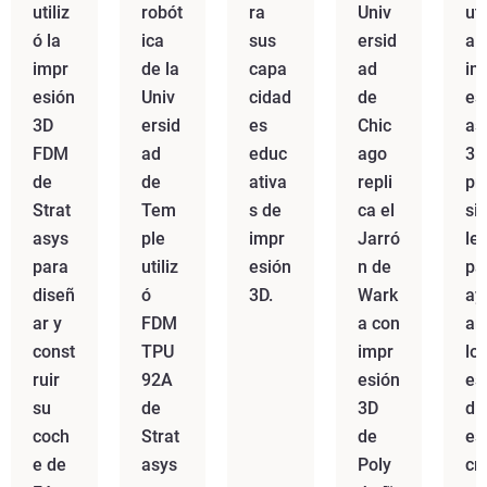
utiliz
robót
ra
Univ
uti
ó la
ica
sus
ersid
a
impr
de la
capa
ad
im
esión
Univ
cidad
de
es
3D
ersid
es
Chic
as
FDM
ad
educ
ago
3D
de
de
ativa
repli
pr
Strat
Tem
s de
ca el
si
asys
ple
impr
Jarró
le
para
utiliz
esión
n de
pa
diseñ
ó
3D.
Wark
ay
ar y
FDM
a con
ar
const
TPU
impr
lo
ruir
92A
esión
es
su
de
3D
di
coch
Strat
de
es
e de
asys
Poly
cr