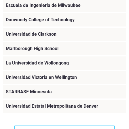
Escuela de Ingeniería de Milwaukee
Descargar PDF
Obtenga más información
Dunwoody College of Technology
Obtenga más información
Universidad de Clarkson
Obtenga más información
Marlborough High School
Obtenga más información
La Universidad de Wollongong
Obtenga más información
Universidad Victoria en Wellington
Obtenga más información
STARBASE Minnesota
Obtenga más información
Universidad Estatal Metropolitana de Denver
Vea más
Obtenga más información