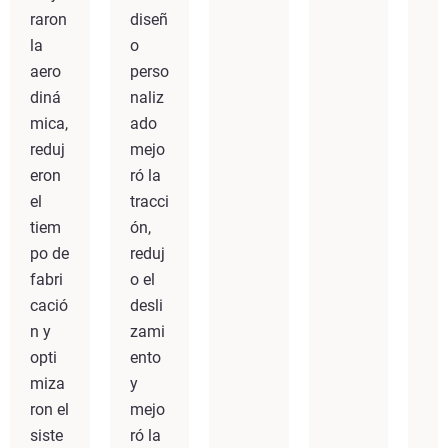
raron
diseñ
la
o
aero
perso
diná
naliz
mica,
ado
reduj
mejo
eron
ró la
el
tracci
tiem
ón,
po de
reduj
fabri
o el
cació
desli
n y
zami
opti
ento
miza
y
ron el
mejo
siste
ró la