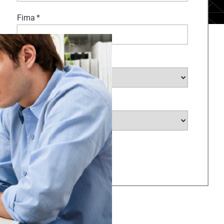
Fima
*
Branche auswählen
*
Land auswählen
*