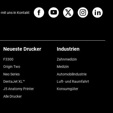
e mit uns in Kontakt
Neueste Drucker
Industrien
F3300
Zahnmedizin
Origin Two
Medizin
Neo Series
Automobilindustrie
DentaJet XL™
Luft- und Raumfahrt
J5 Anatomy Printer
Konsumgüter
Alle Drucker