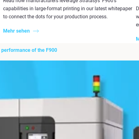
Read how manufacturers leverage Stratasys' F900's
capabilities in large-format printing in our latest whitepaper
D
to connect the dots for your production process.
w
e
Mehr sehen
M
al performance of the F900