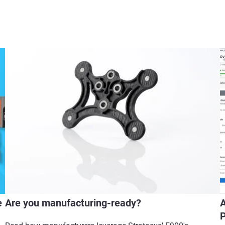
e
Are you manufacturing-ready?
A
P