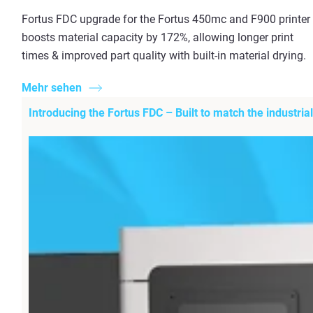
Fortus FDC upgrade for the Fortus 450mc and F900 printer
boosts material capacity by 172%, allowing longer print
times & improved part quality with built-in material drying.
Mehr sehen
Introducing the Fortus FDC – Built to match the industri