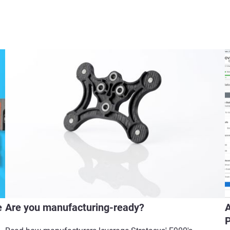
e
Are you manufacturing-ready?
A
P