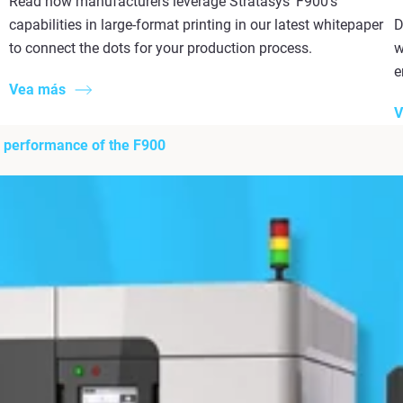
Read how manufacturers leverage Stratasys' F900's
capabilities in large-format printing in our latest whitepaper
D
to connect the dots for your production process.
w
e
Vea más
V
al performance of the F900