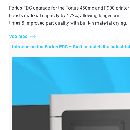
Fortus FDC upgrade for the Fortus 450mc and F900 printer
boosts material capacity by 172%, allowing longer print
times & improved part quality with built-in material drying.
Vea más
Introducing the Fortus FDC – Built to match the industri