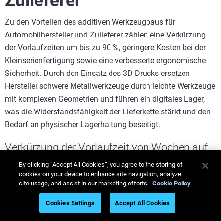
Zulieferer
Zu den Vorteilen des additiven Werkzeugbaus für
Automobilhersteller und Zulieferer zählen eine Verkürzung
der Vorlaufzeiten um bis zu 90 %, geringere Kosten bei der
Kleinserienfertigung sowie eine verbesserte ergonomische
Sicherheit. Durch den Einsatz des 3D-Drucks ersetzen
Hersteller schwere Metallwerkzeuge durch leichte Werkzeuge
mit komplexen Geometrien und führen ein digitales Lager,
was die Widerstandsfähigkeit der Lieferkette stärkt und den
Bedarf an physischer Lagerhaltung beseitigt.
Verkürzung der Vorlaufzeit von Wochen auf
Stunden
By clicking “Accept All Cookies”, you agree to the storing of
cookies on your device to enhance site navigation, analyze
Nicht jedes Werkzeug wird über Nacht gedruckt – aber viele
site usage, and assist in our marketing efforts.
Cookie Policy
werden zu einem „diese Woche“-Werkzeug statt zu einem
Cookies Settings
Accept All Cookies
„nächsten Monat“-Werkzeug. Das hilft bei: