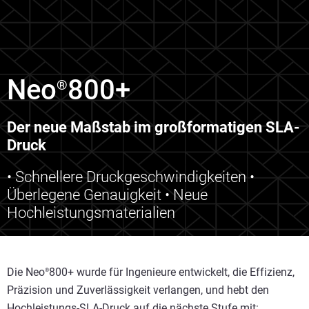
Neo
800+
®
Der neue Maßstab im großformatigen SLA-
Druck
• Schnellere Druckgeschwindigkeiten •
Überlegene Genauigkeit • Neue
Hochleistungsmaterialien
Die Neo
800+ wurde für Ingenieure entwickelt, die Effizienz,
®
Präzision und Zuverlässigkeit verlangen, und hebt den
Hochleistungs-SLA-Druck auf die nächste Stufe mit: