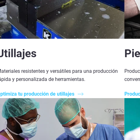
Utillajes
Pi
ateriales resistentes y versátiles para una producción
Produc
ápida y personalizada de herramientas.
conven
ptimiza tu producción de utillajes
Produc