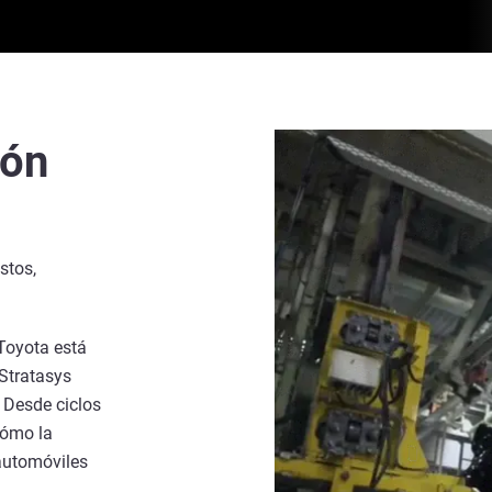
ión
stos,
Toyota está
 Stratasys
. Desde ciclos
cómo la
 automóviles