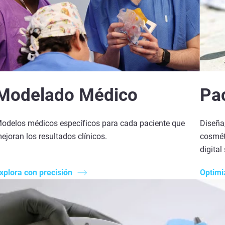
Modelado Médico
Pa
odelos médicos específicos para cada paciente que
Diseña,
ejoran los resultados clínicos.
cosméti
digital 
xplora con precisión
Optimi