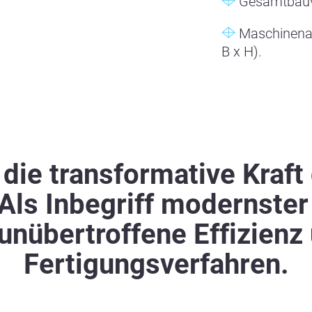
Gesamtbauv
Maschinena
B x H).
die transformative Kraf
ls Inbegriff modernster
nübertroffene Effizienz 
Fertigungsverfahren.