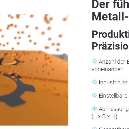
Der fü
Metall
Produkt
Präzisio
Anzahl der B
voneinander.
Industrielle
Einstellbare
Abmessungen
(L x B x H).