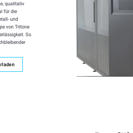
, qualitativ
l für die
tall- und
ie von Tritone
erlässigkeit. So
ichbleibender
erladen