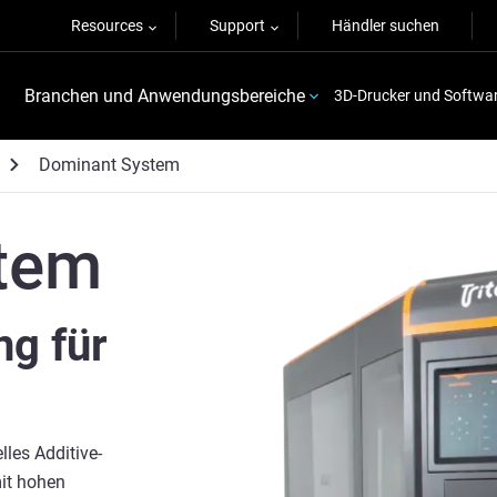
Resources
Support
Händler suchen
Branchen und Anwendungsbereiche
3D-Drucker und Softwa
Dominant System
stem
ng für
lles Additive-
it hohen