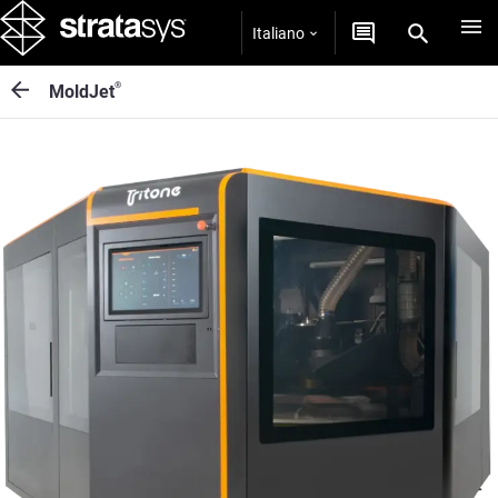
Italiano
®
MoldJet