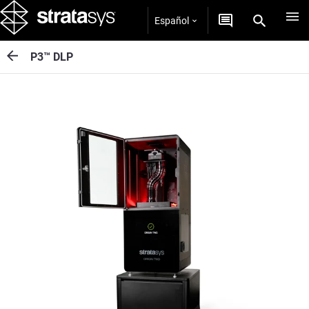
Español
P3™ DLP