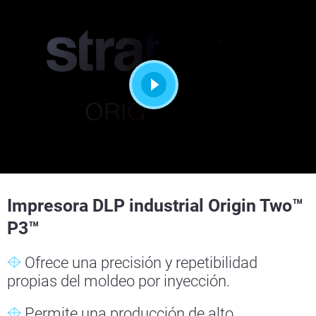
Impresora DLP industrial Origin Two™
P3™
Ofrece una precisión y repetibilidad
propias del moldeo por inyección.
Permite una producción de alto