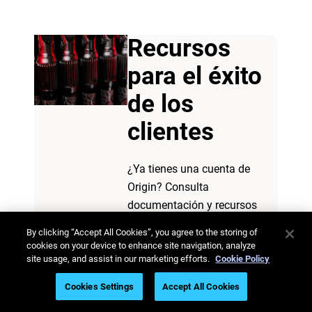
Recursos
para el éxito
de los
clientes
¿Ya tienes una cuenta de
Origin? Consulta
documentación y recursos
adicionales en nuestra página
By clicking “Accept All Cookies”, you agree to the storing of
web de Éxito del Cliente.
cookies on your device to enhance site navigation, analyze
site usage, and assist in our marketing efforts.
Cookie Policy
Ver recursos sobre
Cookies Settings
Accept All Cookies
el éxito de los