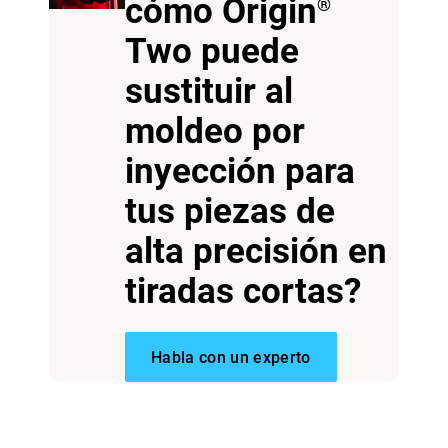
cómo Origin
®
Two puede
sustituir al
moldeo por
inyección para
Vea más
tus piezas de
alta precisión en
Vea más
tiradas cortas?
Habla con un experto