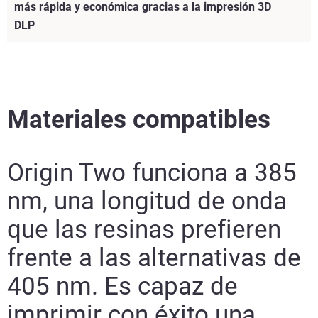
más rápida y económica gracias a la impresión 3D
DLP
Materiales compatibles
Origin Two funciona a 385
nm, una longitud de onda
que las resinas prefieren
frente a las alternativas de
405 nm. Es capaz de
Seguir leyendo
imprimir con éxito una
Leer más