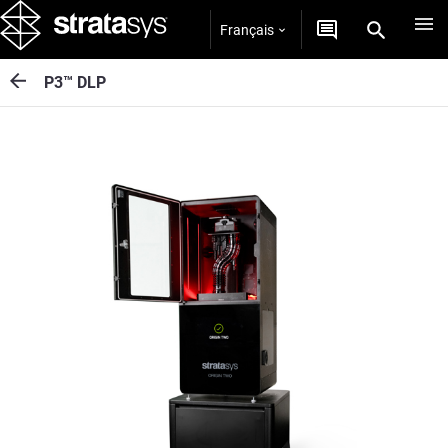
Français
P3™ DLP