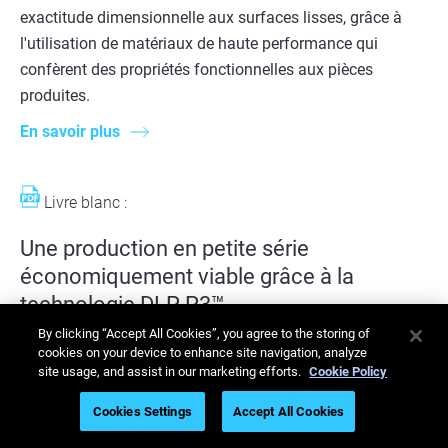
exactitude dimensionnelle aux surfaces lisses, grâce à
l'utilisation de matériaux de haute performance qui
confèrent des propriétés fonctionnelles aux pièces
produites.
En savoir plus
Livre blanc :
Une production en petite série
économiquement viable grâce à la
technologie DLP P3™
By clicking “Accept All Cookies”, you agree to the storing of
Découvrez une véritable alternative au moulage par
cookies on your device to enhance site navigation, analyze
site usage, and assist in our marketing efforts.
Cookie Policy
injection pour la fabrication en petites séries
Cookies Settings
Accept All Cookies