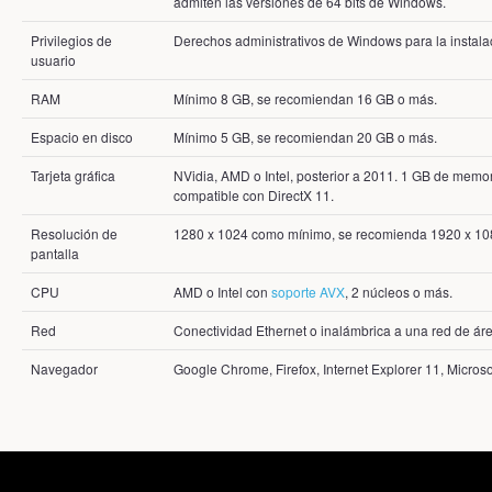
admiten las versiones de 64 bits de Windows.
Privilegios de
Derechos administrativos de Windows para la instala
usuario
RAM
Mínimo 8 GB, se recomiendan 16 GB o más.
Espacio en disco
Mínimo 5 GB, se recomiendan 20 GB o más.
Tarjeta gráfica
NVidia, AMD o Intel, posterior a 2011. 1 GB de memo
compatible con DirectX 11.
Resolución de
1280 x 1024 como mínimo, se recomienda 1920 x 108
pantalla
CPU
AMD o Intel con
soporte AVX
, 2 núcleos o más.
Red
Conectividad Ethernet o inalámbrica a una red de áre
Navegador
Google Chrome, Firefox, Internet Explorer 11, Micro