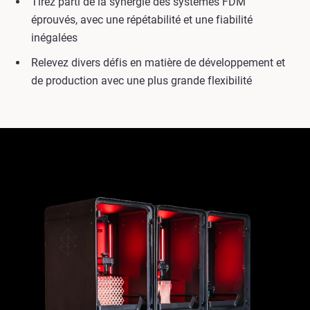
Tirez parti de la synergie des systèmes FDM
éprouvés, avec une répétabilité et une fiabilité
inégalées
Relevez divers défis en matière de développement et
de production avec une plus grande flexibilité