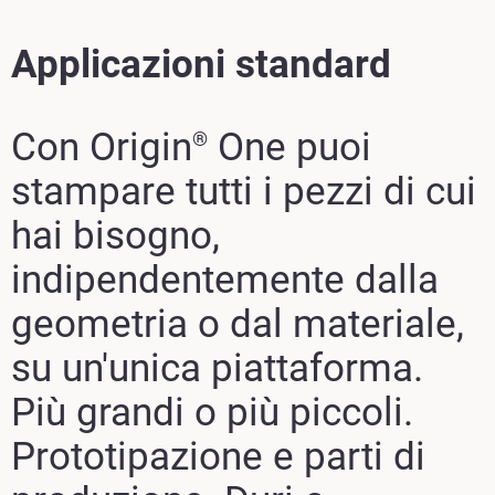
Scopri di più
Applicazioni standard
Scopri di più
Con Origin
One puoi
®
stampare tutti i pezzi di cui
Scopri di più
hai bisogno,
Scopri di più
indipendentemente dalla
geometria o dal materiale,
su un'unica piattaforma.
Più grandi o più piccoli.
Prototipazione e parti di