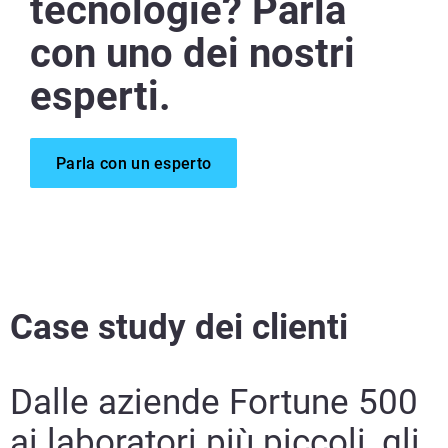
tecnologie? Parla
Ulteriori informazioni
con uno dei nostri
Ulteriori informazioni
esperti.
Ulteriori informazioni
Parla con un esperto
Case study dei clienti
Dalle aziende Fortune 500
ai laboratori più piccoli, gli