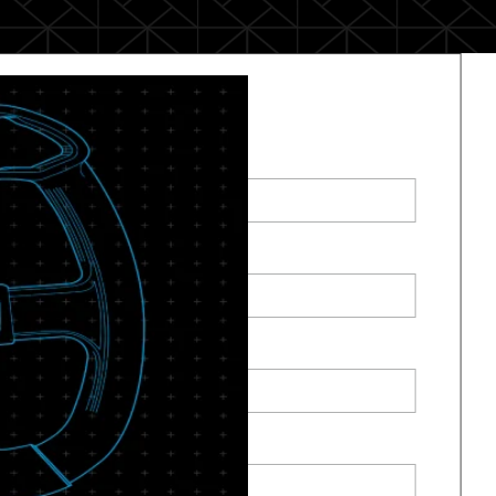
Register for Webinar
First Name
*
Last Name
*
Business Email
*
Company Name
*