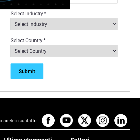
170, F270 and F370 printers. It
Select Industry
*
jigs, fixtures, tools,
ptimizes operational efficiency
ufacturing organizations, you
Select Country
*
manete in contatto