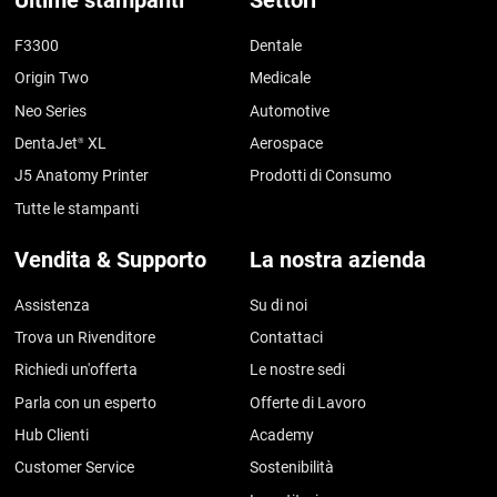
Ultime stampanti
Settori
F3300
Dentale
Origin Two
Medicale
Neo Series
Automotive
DentaJet
XL
Aerospace
®
J5 Anatomy Printer
Prodotti di Consumo
Tutte le stampanti
Vendita & Supporto
La nostra azienda
Assistenza
Su di noi
Trova un Rivenditore
Contattaci
Richiedi un'offerta
Le nostre sedi
Parla con un esperto
Offerte di Lavoro
Hub Clienti
Academy
Customer Service
Sostenibilità