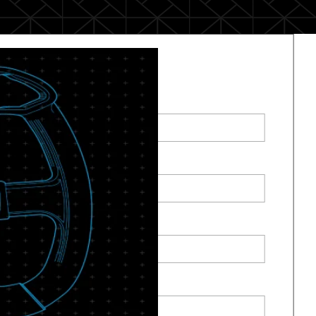
Register for Webinar
First Name
*
Last Name
*
Business Email
*
Company Name
*