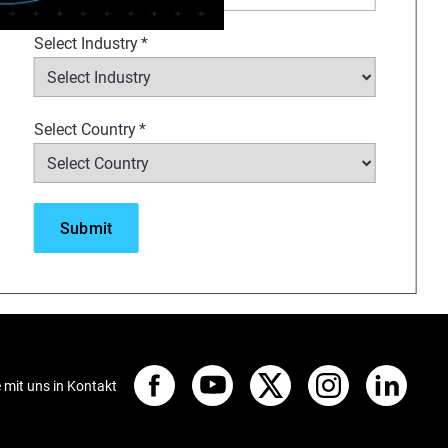
170, F270 and F370 printers. It
Select Industry
*
jigs, fixtures, tools,
ptimizes operational efficiency
ufacturing organizations, you
Select Country
*
e mit uns in Kontakt