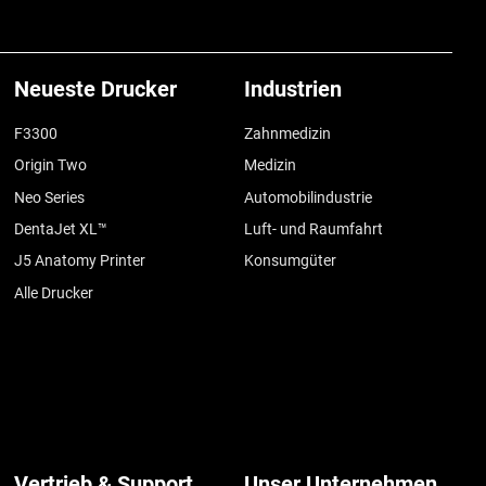
Neueste Drucker
Industrien
F3300
Zahnmedizin
Origin Two
Medizin
Neo Series
Automobilindustrie
DentaJet XL™
Luft- und Raumfahrt
J5 Anatomy Printer
Konsumgüter
Alle Drucker
Vertrieb & Support
Unser Unternehmen