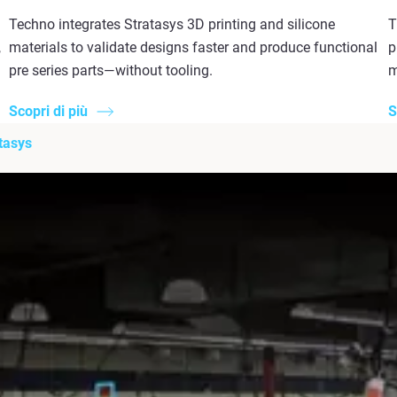
Techno integrates Stratasys 3D printing and silicone
T
,
materials to validate designs faster and produce functional
p
pre series parts—without tooling.
m
Scopri di più
S
tasys