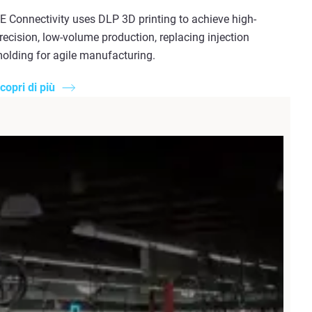
E Connectivity uses DLP 3D printing to achieve high-
recision, low-volume production, replacing injection
olding for agile manufacturing.
copri di più