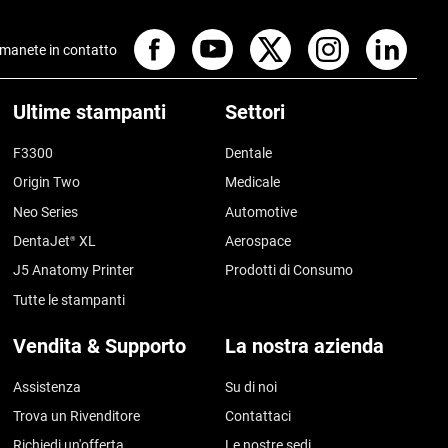
manete in contatto
Ultime stampanti
Settori
F3300
Dentale
Origin Two
Medicale
Neo Series
Automotive
DentaJet
XL
Aerospace
®
J5 Anatomy Printer
Prodotti di Consumo
Tutte le stampanti
Vendita & Supporto
La nostra azienda
Assistenza
Su di noi
Trova un Rivenditore
Contattaci
Richiedi un'offerta
Le nostre sedi