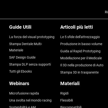
Ri
Guide Utili
Articoli più letti
La forza del visual prototyping
Le 5 sfide dell'attrezzaggio
Stampa Dentale Multi-
Produzione in basso volume
Materiale
Guida al Rapid Prototyping
SAF Design Guide
Modellazione per il Medicale
Stampa DLP senza supporti
Il 3D nella produzione di Auto
Tutti gli Ebooks
Stampa 3D in trasparente
Webinars
Materiali
Microfusione rapida
Rigidi
Una svolta nel mondo racing
Flessibili
Sostenibilità e AM
Biocompatibili