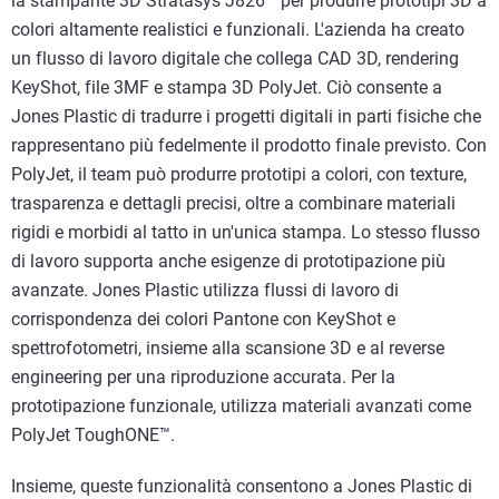
la stampante 3D Stratasys J826™ per produrre prototipi 3D a
colori altamente realistici e funzionali. L'azienda ha creato
un flusso di lavoro digitale che collega CAD 3D, rendering
KeyShot, file 3MF e stampa 3D PolyJet. Ciò consente a
Jones Plastic di tradurre i progetti digitali in parti fisiche che
rappresentano più fedelmente il prodotto finale previsto. Con
PolyJet, il team può produrre prototipi a colori, con texture,
trasparenza e dettagli precisi, oltre a combinare materiali
rigidi e morbidi al tatto in un'unica stampa. Lo stesso flusso
di lavoro supporta anche esigenze di prototipazione più
avanzate. Jones Plastic utilizza flussi di lavoro di
corrispondenza dei colori Pantone con KeyShot e
spettrofotometri, insieme alla scansione 3D e al reverse
engineering per una riproduzione accurata. Per la
prototipazione funzionale, utilizza materiali avanzati come
PolyJet ToughONE™.
Insieme, queste funzionalità consentono a Jones Plastic di