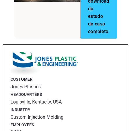
download
do
estudo
de caso
completo
CUSTOMER
Jones Plastics
HEADQUARTERS
Louisville, Kentucky, USA
INDUSTRY
Custom Injection Molding
EMPLOYEES