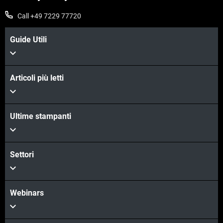
Call +49 7229 77720
Guide Utili
Articoli più letti
Ultime stampanti
Scopri di più
Scopri di più
Settori
Webinars