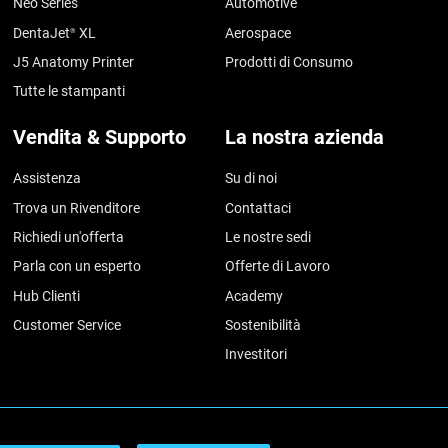
Neo Series
Automotive
DentaJet
XL
Aerospace
®
J5 Anatomy Printer
Prodotti di Consumo
Tutte le stampanti
Vendita & Supporto
La nostra azienda
Assistenza
Su di noi
Trova un Rivenditore
Contattaci
Richiedi un'offerta
Le nostre sedi
Parla con un esperto
Offerte di Lavoro
Hub Clienti
Academy
Customer Service
Sostenibilità
Investitori