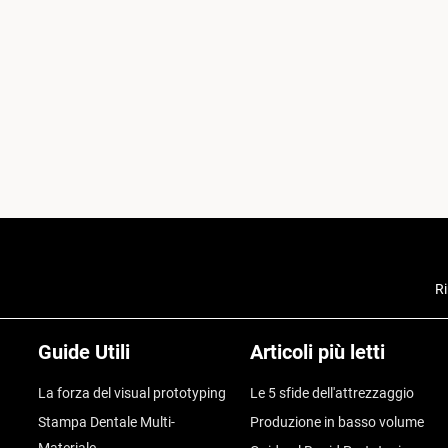
Ri
Guide Utili
Articoli più letti
La forza del visual prototyping
Le 5 sfide dell'attrezzaggio
Stampa Dentale Multi-
Produzione in basso volume