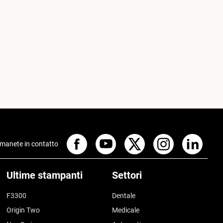
manete in contatto
Ultime stampanti
Settori
F3300
Dentale
Origin Two
Medicale