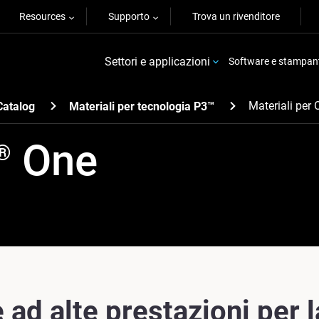
Resources
Supporto
Trova un rivenditore
Settori e applicazioni
Software e stampan
Materiali per 
Catalog
Materiali per tecnologia P3™
One
®
ad alte prestazioni per l