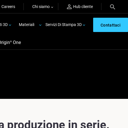
Careers
Chi siamo
Hub cliente
ti 3D
Materiali
Servizi Di Stampa 3D
Contattaci
Origin
One
®
a produzione in serie.