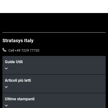
Stratasys Italy
Call +49 7229 77720
Guide Utili
Ulteriori informazioni
Ulteriori informazioni
Articoli più letti
Ultime stampanti