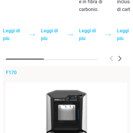
e in fibra di
inclusa 
carbonio.
di carb
Leggi di
Leggi di
Leggi di
Leggi d
più
più
più
più
F170