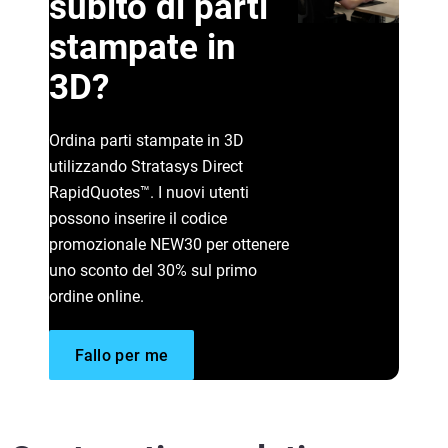
subito di parti
stampate in
3D?
Leggi di più
Leggi di più
Ordina parti stampate in 3D
utilizzando Stratasys Direct
RapidQuotes™. I nuovi utenti
possono inserire il codice
promozionale NEW30 per ottenere
uno sconto del 30% sul primo
ordine online.
Fallo per me