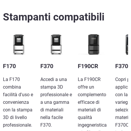
Scopri di più
Stampanti compatibili
Scopri di più
Ulteriori informazioni
F170
F370
F190CR
F370
La F170
Accedi a una
La F190CR
Copri p
combina
stampa 3D
offre un
applica
facilità d'uso e
professionale e
complemento
con la
convenienza
a una gamma
efficace di
variega
con la stampa
di materiali
materiali di
selezio
3D di livello
nella facile
qualità
material
professionale.
F370.
ingegneristica
F370CR