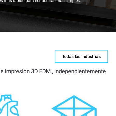
 es más rápido para estructuras más simples.
Todas las industrias
 de impresión 3D FDM
, independientemente