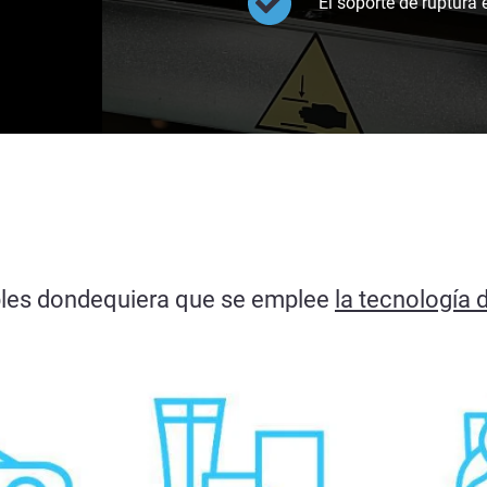
El soporte de ruptura
ables dondequiera que se emplee
la tecnología