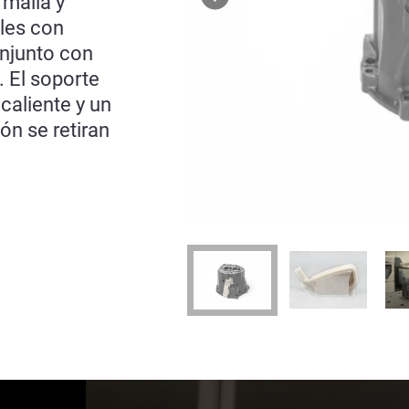
 malla y
les con
onjunto con
. El soporte
caliente y un
ón se retiran