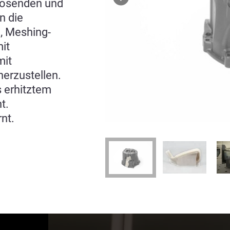
flösenden und
n die
, Meshing-
it
mit
herzustellen.
s erhitztem
t.
rnt.