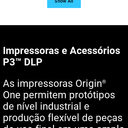
Show All
Impressoras e Acessórios
P3™ DLP
Saiba mais
Saiba mais
As impressoras Origin
®
Saiba mais
One permitem protótipos
de nível industrial e
produção flexível de peças