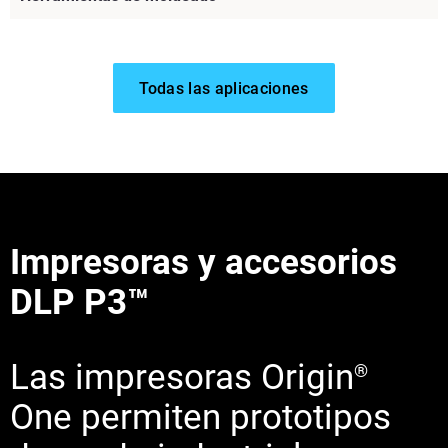
Todas las aplicaciones
Impresoras y accesorios
DLP P3™
Más información
Más información
Las impresoras Origin
®
Más información
One permiten prototipos