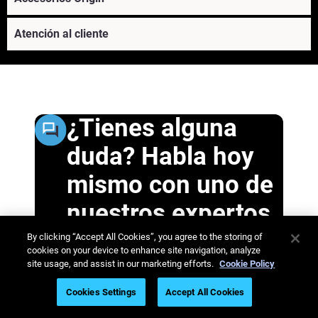
Atención al cliente
¿Tienes alguna
duda? Habla hoy
mismo con uno de
nuestros expertos
®
Más información
By clicking “Accept All Cookies”, you agree to the storing of
cookies on your device to enhance site navigation, analyze
Habla con un experto
Más información
site usage, and assist in our marketing efforts.
Cookie Policy
Cookies Settings
Accept All Cookies