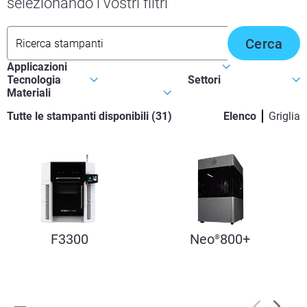
selezionando i vostri filtri
Cerca
Tutte le stampanti disponibili
(
31
)
Elenco
Griglia
F3300
Neo
800+
®