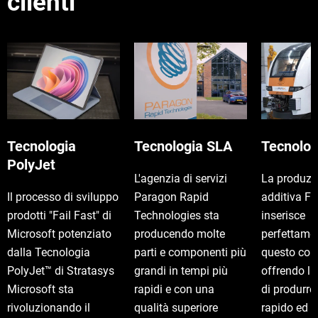
clienti
Tecnologia
Tecnologia SLA
Tecnolo
PolyJet
L'agenzia di servizi
La produzi
Il processo di sviluppo
Paragon Rapid
additiva F
prodotti "Fail Fast" di
Technologies sta
inserisce
Microsoft potenziato
producendo molte
perfettame
dalla Tecnologia
parti e componenti più
questo con
PolyJet™ di Stratasys
grandi in tempi più
offrendo la
Microsoft sta
rapidi e con una
di produrr
rivoluzionando il
qualità superiore
rapido ed 