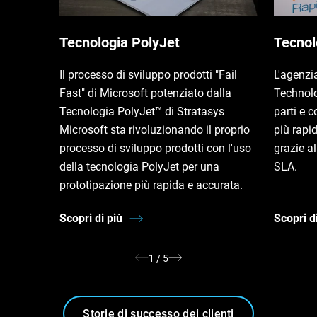
Tecnologia PolyJet
Tecnol
Il processo di sviluppo prodotti "Fail
L'agenzi
Fast" di Microsoft potenziato dalla
Technol
Tecnologia PolyJet™ di Stratasys
parti e 
Microsoft sta rivoluzionando il proprio
più rapi
processo di sviluppo prodotti con l'uso
grazie a
della tecnologia PolyJet per una
SLA.
prototipazione più rapida e accurata.
Scopri di più
Scopri d
1
/
5
Storie di successo dei clienti