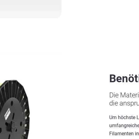
Benöt
Die Materi
die anspr
Um höchste Le
umfangreiches
Filamenten in