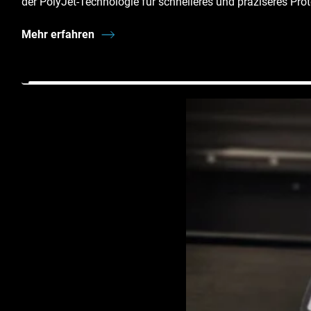
der PolyJet-Technologie für schnelleres und präziseres Prot
Mehr erfahren