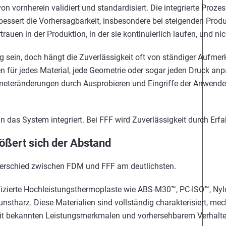
n vornherein validiert und standardisiert. Die integrierte Prozes
bessert die Vorhersagbarkeit, insbesondere bei steigenden Pro
uen in der Produktion, in der sie kontinuierlich laufen, und nic
 sein, doch hängt die Zuverlässigkeit oft von ständiger Aufm
n für jedes Material, jede Geometrie oder sogar jeden Druck an
eränderungen durch Ausprobieren und Eingriffe der Anwender
in das System integriert. Bei FFF wird Zuverlässigkeit durch Erfa
rößert sich der Abstand
nterschied zwischen FDM und FFF am deutlichsten.
ifizierte Hochleistungsthermoplaste wie ABS-M30™, PC-ISO™, N
tharz. Diese Materialien sind vollständig charakterisiert, mec
, mit bekannten Leistungsmerkmalen und vorhersehbarem Verhalte