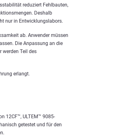
sstabilität reduziert Fehlbauten,
duktionsmengen. Deshalb
ht nur in Entwicklungslabors.
erksamkeit ab. Anwender müssen
passen. Die Anpassung an die
 werden Teil des
hrung erlangt.
ylon 12CF™, ULTEM™ 9085-
hanisch getestet und für den
n.