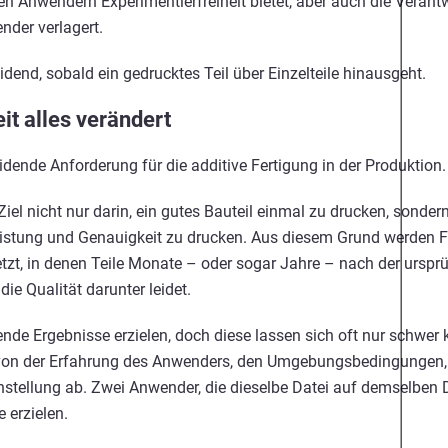
n Anwendern Experimentierfreiheit bietet, aber auch die Verantw
der verlagert.
dend, sobald ein gedrucktes Teil über Einzelteile hinausgeht.
t alles verändert
idende Anforderung für die additive Fertigung in der Produktion.
iel nicht nur darin, ein gutes Bauteil einmal zu drucken, sonder
istung und Genauigkeit zu drucken. Aus diesem Grund werden 
t, in denen Teile Monate – oder sogar Jahre – nach der ursprü
ie Qualität darunter leidet.
e Ergebnisse erzielen, doch diese lassen sich oft nur schwer k
von der Erfahrung des Anwenders, den Umgebungsbedingungen, d
stellung ab. Zwei Anwender, die dieselbe Datei auf demselben
 erzielen.