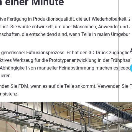
n einer Minute
ive Fertigung in Produktionsqualität, die auf Wiederholbarkeit, 
t ist. Sie wurde entwickelt, um über Maschinen, Anwender und 
enschaften, die entscheidend sind, wenn Teile in realen Umgebu
r, generischer Extrusionsprozess. Er hat den 3D-Druck zugängli
fektives Werkzeug für die Prototypenentwicklung in der Frühphase
e Abhängigkeit von manueller Feinabstimmung machen es jedoc
ieren.
nden Sie FDM, wenn es auf die Teile ankommt. Verwenden Sie 
nsistenz.