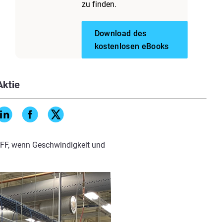
zu finden.
Zuverlässigkeit und
Download des
Zeiträume hinweg konsistente
kostenlosen eBooks
ngen vorhersehbare Leistung
Aktie
ch und erschwinglich gemacht
. Seine offene Hardware, die
h schwierig, Schwankungen in
FFF, wenn Geschwindigkeit und