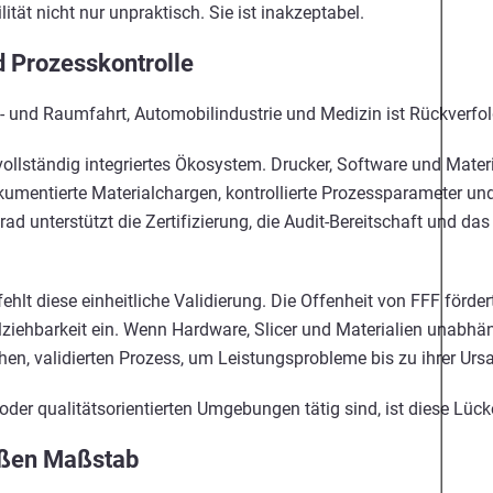
ilität nicht nur unpraktisch. Sie ist inakzeptabel.
d Prozesskontrolle
t- und Raumfahrt, Automobilindustrie und Medizin ist Rückverfol
 vollständig integriertes Ökosystem. Drucker, Software und Mat
okumentierte Materialchargen, kontrollierte Prozessparameter un
ad unterstützt die Zertifizierung, die Audit-Bereitschaft und das 
t diese einheitliche Validierung. Die Offenheit von FFF förder
lziehbarkeit ein. Wenn Hardware, Slicer und Materialien unabhä
ichen, validierten Prozess, um Leistungsprobleme bis zu ihrer Ur
n oder qualitätsorientierten Umgebungen tätig sind, ist diese Lü
oßen Maßstab