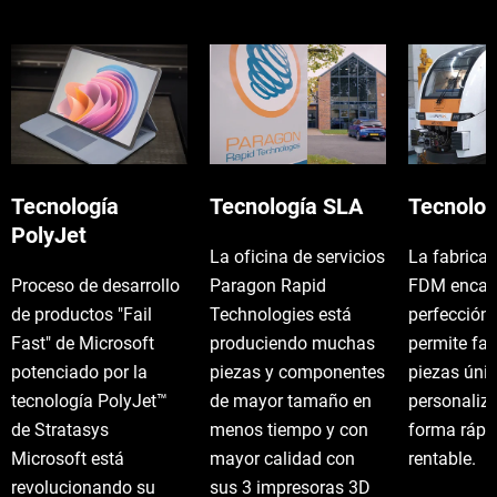
Tecnología
Tecnología SLA
Tecnolo
PolyJet
La oficina de servicios
La fabricac
Proceso de desarrollo
Paragon Rapid
FDM encaja
de productos "Fail
Technologies está
perfección,
Fast" de Microsoft
produciendo muchas
permite fab
potenciado por la
piezas y componentes
piezas úni
tecnología PolyJet™
de mayor tamaño en
personaliz
de Stratasys
menos tiempo y con
forma rápi
Microsoft está
mayor calidad con
rentable.
revolucionando su
sus 3 impresoras 3D