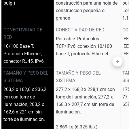
pulg.)
construcción para una hoja de
pul
construcción pequeña o
Lo
grande
1.1
CONECTIVIDAD DE
CONECTIVIDAD DE RED
CO
RED
Por cable: Protocolos
IE
10/100 Base T,
TCP/IPv6, conexión 10/100
IE
Protocolo Ethernet,
base T, protocolo Ethernet
IE
conector RJ45, IPv6
TAMAÑO Y PESO DEL
TAMAÑO Y PESO DEL
TA
SISTEMA
SISTEMA
SI
203,2 x 162,6 x 236,2
277,2 x 168,3 x 228,1 cm con
175
cm con torre de
torre de iluminación, 277,2 x
77 
iluminación, 203,2 x
168,3 x 207,7 cm sin torre de
658
162,6 x 221 cm sin
iluminación.
torre de iluminación.
2.869 kg (6.325 lbs.)