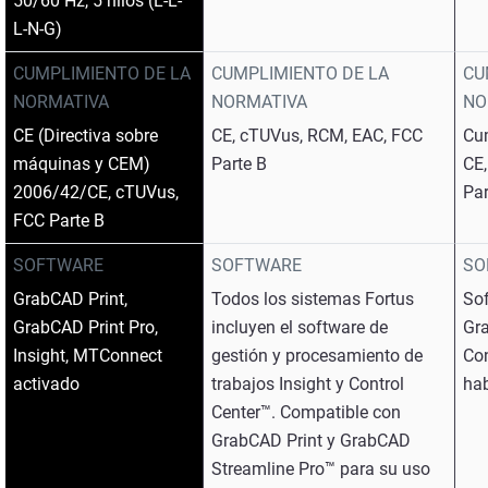
50/60 Hz, 5 hilos (L-L-
L-N-G)
CUMPLIMIENTO DE LA
CUMPLIMIENTO DE LA
CU
NORMATIVA
NORMATIVA
NO
CE (Directiva sobre
CE, cTUVus, RCM, EAC, FCC
Cu
máquinas y CEM)
Parte B
CE
2006/42/CE, cTUVus,
Par
FCC Parte B
SOFTWARE
SOFTWARE
SO
GrabCAD Print,
Todos los sistemas Fortus
Sof
GrabCAD Print Pro,
incluyen el software de
Gra
Insight, MTConnect
gestión y procesamiento de
Co
activado
trabajos Insight y Control
hab
Center™. Compatible con
GrabCAD Print y GrabCAD
Streamline Pro™ para su uso