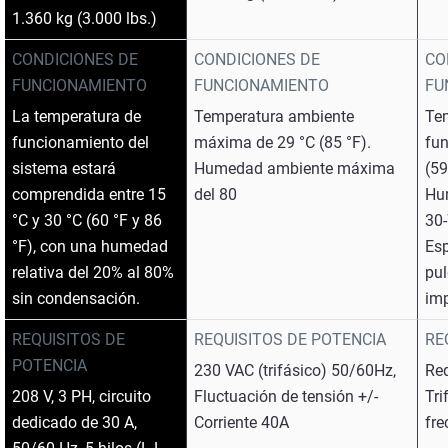
1.360 kg (3.000 lbs.)
CONDICIONES DE
CONDICIONES DE
CO
FUNCIONAMIENTO
FUNCIONAMIENTO
FU
La temperatura de
Temperatura ambiente
Te
funcionamiento del
máxima de 29 °C (85 °F).
fun
sistema estará
Humedad ambiente máxima
(59
comprendida entre 15
del 80
Hu
°C y 30 °C (60 °F y 86
30
°F), con una humedad
Esp
relativa del 20% al 80%
pul
sin condensación.
im
REQUISITOS DE
REQUISITOS DE POTENCIA
RE
POTENCIA
230 VAC (trifásico) 50/60Hz,
Req
208 V, 3 PH, circuito
Fluctuación de tensión +/-
Tri
dedicado de 30 A,
Corriente 40A
fre