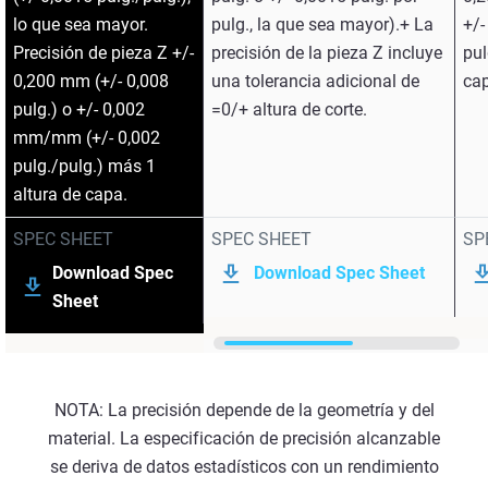
lo que sea mayor.
pulg., la que sea mayor).+ La
+/
Precisión de pieza Z +/-
precisión de la pieza Z incluye
pul
0,200 mm (+/- 0,008
una tolerancia adicional de
ca
pulg.) o +/- 0,002
=0/+ altura de corte.
mm/mm (+/- 0,002
pulg./pulg.) más 1
altura de capa.
SPEC SHEET
SPEC SHEET
SP
Download Spec
Download Spec Sheet
Sheet
NOTA: La precisión depende de la geometría y del
material. La especificación de precisión alcanzable
se deriva de datos estadísticos con un rendimiento