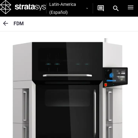
Latin-America
(Español)
FDM