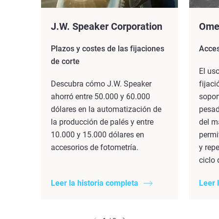
J.W. Speaker Corporation
Omeg
Plazos y costes de las fijaciones
Acces
de corte
El us
Descubra cómo J.W. Speaker
fijac
ahorró entre 50.000 y 60.000
sopor
dólares en la automatización de
pesad
la producción de palés y entre
del ma
10.000 y 15.000 dólares en
permi
accesorios de fotometría.
y repe
ciclo 
Leer la historia completa
Leer 