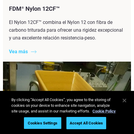
FDM
Nylon 12CF™
®
El Nylon 12CF™ combina el Nylon 12 con fibra de
carbono triturada para ofrecer una rigidez excepcional
y una excelente relación resistencia-peso.
Vea más
By clicking “Accept All Cookies”, you agree to the storing of
cookies on your device to enhance site navigation, analyze
site usage, and assist in our marketing efforts.
Cookie Policy
Cookies Settings
Accept All Cookies