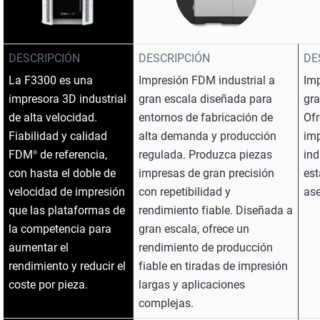
DESCRIPCIÓN
DESCRIPCIÓN
DE
La F3300 es una
Impresión FDM industrial a
Imp
impresora 3D industrial
gran escala diseñada para
gra
de alta velocidad.
entornos de fabricación de
Of
Fiabilidad y calidad
alta demanda y producción
imp
FDM
de referencia,
regulada. Produzca piezas
ind
®
con hasta el doble de
impresas de gran precisión
est
velocidad de impresión
con repetibilidad y
ase
que las plataformas de
rendimiento fiable. Diseñada a
la competencia para
gran escala, ofrece un
aumentar el
rendimiento de producción
rendimiento y reducir el
fiable en tiradas de impresión
coste por pieza.
largas y aplicaciones
complejas.