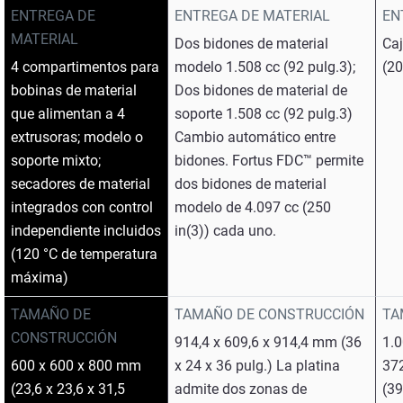
ENTREGA DE
ENTREGA DE MATERIAL
EN
MATERIAL
Dos bidones de material
Ca
4 compartimentos para
modelo 1.508 cc (92 pulg.3);
(20
bobinas de material
Dos bidones de material de
que alimentan a 4
soporte 1.508 cc (92 pulg.3)
extrusoras; modelo o
Cambio automático entre
soporte mixto;
bidones. Fortus FDC™ permite
secadores de material
dos bidones de material
integrados con control
modelo de 4.097 cc (250
independiente incluidos
in(3)) cada uno.
(120 °C de temperatura
máxima)
TAMAÑO DE
TAMAÑO DE CONSTRUCCIÓN
TA
CONSTRUCCIÓN
914,4 x 609,6 x 914,4 mm (36
1.
600 x 600 x 800 mm
x 24 x 36 pulg.) La platina
37
(23,6 x 23,6 x 31,5
admite dos zonas de
(39