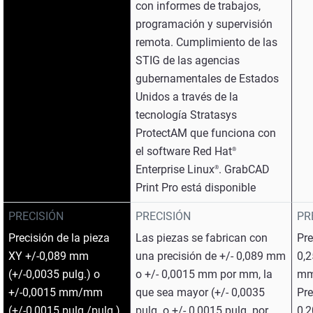
con informes de trabajos,
programación y supervisión
remota. Cumplimiento de las
STIG de las agencias
gubernamentales de Estados
Unidos a través de la
tecnología Stratasys
ProtectAM que funciona con
el software Red Hat
®
Enterprise Linux
. GrabCAD
®
Print Pro está disponible
PRECISIÓN
PRECISIÓN
PR
Precisión de la pieza
Las piezas se fabrican con
Pre
XY +/-0,089 mm
una precisión de +/- 0,089 mm
0,2
(+/-0,0035 pulg.) o
o +/- 0,0015 mm por mm, la
mm
+/-0,0015 mm/mm
que sea mayor (+/- 0,0035
Pre
(+/-0,0015 pulg./pulg.),
pulg. o +/- 0,0015 pulg. por
0,2