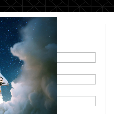
Iscriviti al webinar
Nome
*
Cognome
*
Email
*