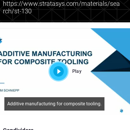
https://www.stratasys.com/materials/sea
rch/st-130
Play
Additive manufacturing for composite tooling.