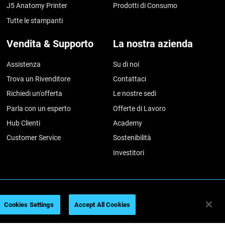
J5 Anatomy Printer
Prodotti di Consumo
Tutte le stampanti
Vendita & Supporto
La nostra azienda
Assistenza
Su di noi
Trova un Rivenditore
Contattaci
Richiedi un'offerta
Le nostre sedi
Parla con un esperto
Offerte di Lavoro
Hub Clienti
Academy
Customer Service
Sostenibilità
Investitori
azioni legali
Informativa sulla privacy
Regolamento REACH
Cookies Settings
Accept All Cookies