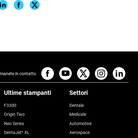
manete in contatto
Ultime stampanti
Settori
F3300
Dentale
Origin Two
Medicale
Neo Series
Automotive
DentaJet
XL
Aerospace
®