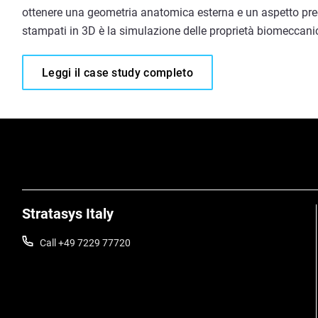
ottenere una geometria anatomica esterna e un aspetto pre
stampati in 3D è la simulazione delle proprietà biomeccan
Leggi il case study completo
Stratasys Italy
Call +49 7229 77720