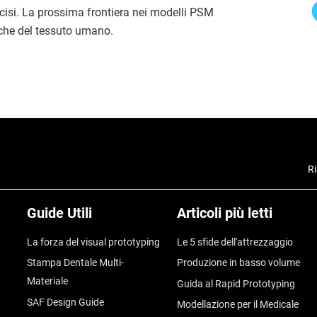
cisi. La prossima frontiera nei modelli PSM
iche del tessuto umano.
Ri
Guide Utili
Articoli più letti
La forza del visual prototyping
Le 5 sfide dell'attrezzaggio
Stampa Dentale Multi-
Produzione in basso volume
Materiale
Guida al Rapid Prototyping
SAF Design Guide
Modellazione per il Medicale