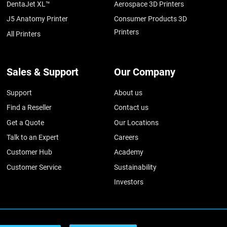
DentaJet XL™
Aerospace 3D Printers
J5 Anatomy Printer
Consumer Products 3D
Printers
All Printers
Sales & Support
Our Company
Support
About us
Find a Reseller
Contact us
Get a Quote
Our Locations
Talk to an Expert
Careers
Customer Hub
Academy
Customer Service
Sustainability
Investors