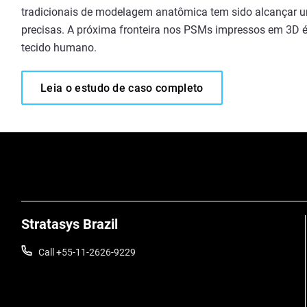
tradicionais de modelagem anatômica tem sido alcançar 
precisas. A próxima fronteira nos PSMs impressos em 3D 
tecido humano.
Leia o estudo de caso completo
Stratasys Brazil
Call +55-11-2626-9229