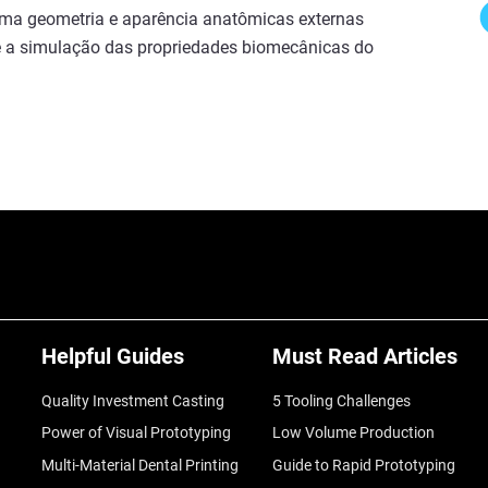
uma geometria e aparência anatômicas externas
é a simulação das propriedades biomecânicas do
Helpful Guides
Must Read Articles
Quality Investment Casting
5 Tooling Challenges
Power of Visual Prototyping
Low Volume Production
Multi-Material Dental Printing
Guide to Rapid Prototyping