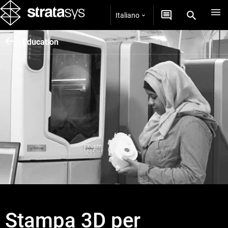
Italiano
Education
Stampa 3D per