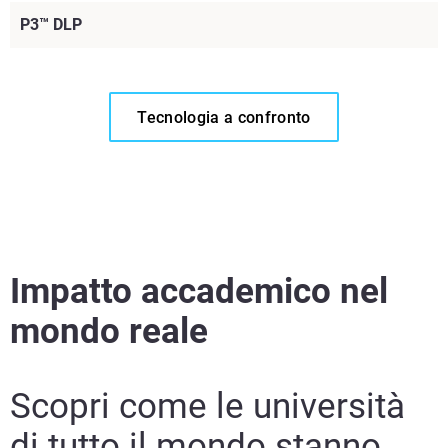
P3™ DLP
Tecnologia a confronto
Per saperne di più
Impatto accademico nel
mondo reale
Per saperne di più
Per saperne di più
Scopri come le università
Per saperne di più
di tutto il mondo stanno