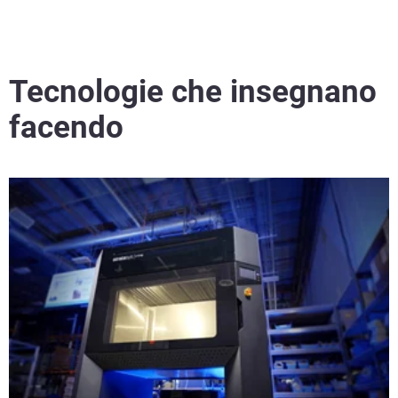
Scopri di più
Tecnologie che insegnano
Scopri di più
facendo