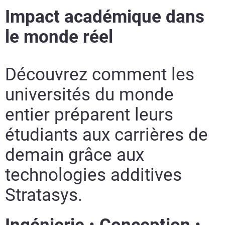
Impact académique dans
En savoir plus
le monde réel
En savoir plus
En savoir plus
Découvrez comment les
En savoir plus
universités du monde
entier préparent leurs
étudiants aux carrières de
demain grâce aux
technologies additives
Stratasys.