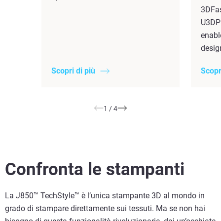
3DFas
U3DP 
enabl
desig
Scopri di più
Scopr
1
/
4
Confronta le stampanti
La J850™ TechStyle™ è l’unica stampante 3D al mondo in
grado di stampare direttamente sui tessuti. Ma se non hai