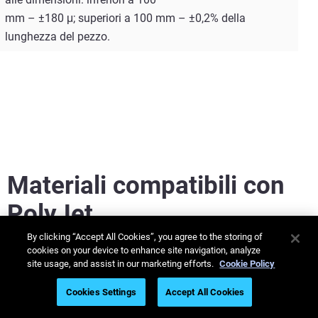
mm – ±180 μ; superiori a 100 mm – ±0,2% della
lunghezza del pezzo.
Materiali compatibili con
PolyJet
By clicking “Accept All Cookies”, you agree to the storing of
cookies on your device to enhance site navigation, analyze
Il vano della stampante 3D
site usage, and assist in our marketing efforts.
Cookie Policy
J850™ TechStyle™ può
Cookies Settings
Accept All Cookies