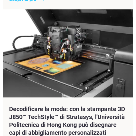
Decodificare la moda: con la stampante 3D
J850™ TechStyle™ di Stratasys, l'Università
Politecnica di Hong Kong può disegnare
capi di abbigliamento personalizzati