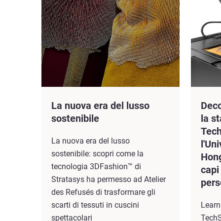
La nuova era del lusso
Deco
sostenibile
la s
Tech
La nuova era del lusso
l'Un
sostenibile: scopri come la
Hong
tecnologia 3DFashion™ di
capi
Stratasys ha permesso ad Atelier
pers
des Refusés di trasformare gli
scarti di tessuti in cuscini
Learn
spettacolari
TechS