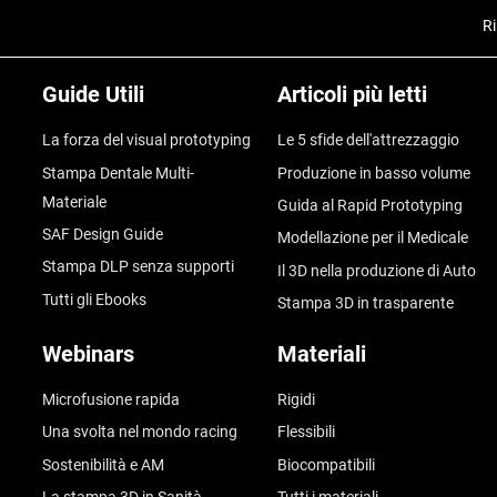
Ri
Guide Utili
Articoli più letti
La forza del visual prototyping
Le 5 sfide dell'attrezzaggio
Stampa Dentale Multi-
Produzione in basso volume
Materiale
Guida al Rapid Prototyping
SAF Design Guide
Modellazione per il Medicale
Stampa DLP senza supporti
Il 3D nella produzione di Auto
Tutti gli Ebooks
Stampa 3D in trasparente
Webinars
Materiali
Microfusione rapida
Rigidi
Una svolta nel mondo racing
Flessibili
Sostenibilità e AM
Biocompatibili
La stampa 3D in Sanità
Tutti i materiali