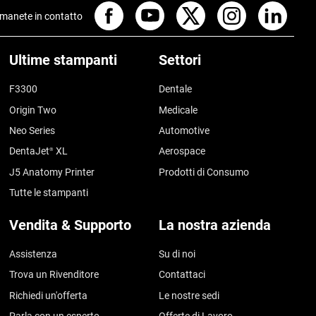
manete in contatto
Ultime stampanti
Settori
F3300
Dentale
Origin Two
Medicale
Neo Series
Automotive
DentaJet
XL
Aerospace
®
J5 Anatomy Printer
Prodotti di Consumo
Tutte le stampanti
Vendita & Supporto
La nostra azienda
Assistenza
Su di noi
Trova un Rivenditore
Contattaci
Richiedi un'offerta
Le nostre sedi
Parla con un esperto
Offerte di Lavoro