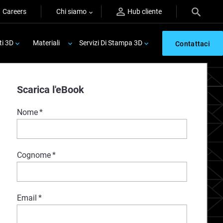
Careers
Chi siamo
Hub cliente
ti 3D
Materiali
Servizi Di Stampa 3D
Contattaci
ess.
Scarica l'eBook
Nome
*
Cognome
*
Email
*