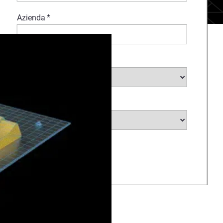
Azienda
*
Selezione il Settore
*
Seleziona il Paese
*