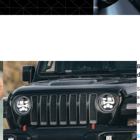
R
d
S
a
I
r
s
S