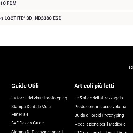
CF10 FDM
con LOCTITE
3D IND3380 ESD
®
Ri
Guide Utili
Articoli più letti
La forza del visual prototyping
Le 5 sfide dell'attrezzaggio
Stampa Dentale Multi-
Produzione in basso volume
Materiale
Guida al Rapid Prototyping
SAF Design Guide
Modellazione per il Medicale
Stampa DLP senza supporti
Il 3D nella produzione di Auto