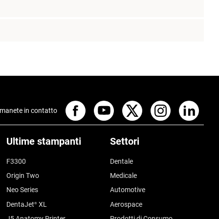
manete in contatto
Ultime stampanti
Settori
F3300
Dentale
Origin Two
Medicale
Neo Series
Automotive
DentaJet
XL
Aerospace
®
J5 Anatomy Printer
Prodotti di Consumo