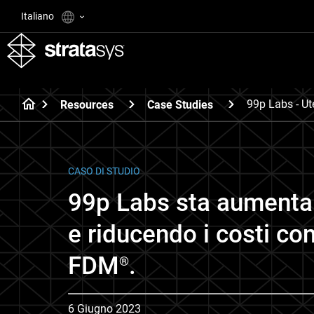
Italiano
99p Labs - Ut
Resources
Case Studies
CASO DI STUDIO
99p Labs sta aumenta
e riducendo i costi co
FDM
.
®
6 Giugno 2023