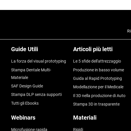
Ri
Guide Utili
Articoli più letti
La forza del visual prototyping
Le 5 sfide dell'attrezzaggio
Stampa Dentale Multi-
Produzione in basso volume
Materiale
Guida al Rapid Prototyping
SAF Design Guide
Modellazione per il Medicale
Stampa DLP senza supporti
Il 3D nella produzione di Auto
Tutti gli Ebooks
Stampa 3D in trasparente
Webinars
Materiali
Microfusione rapida
Rigidi