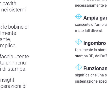
 cavità
necessariamente ess
 nei sistemi
Ampia gam
consente un'ampia 
:
le bobine di
materiali diversi.
cilmente
ante,
Ingombro r
emplice.
facilmente la stam
faccia utente
stampa 3D, dall'uffi
enta un menu
Funzionam
si di stampa.
significa che una 
Insight
sistemazione speci
perazioni di