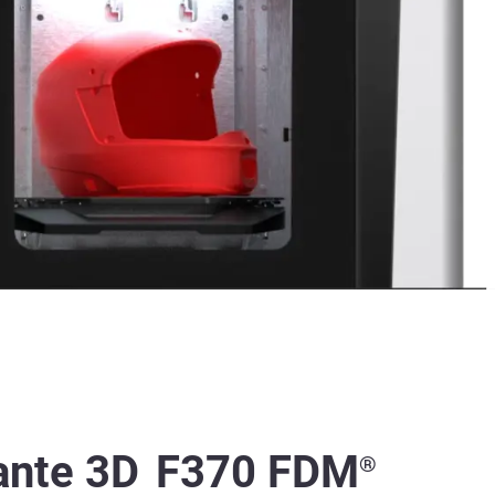
ante 3D
F370 FDM
®