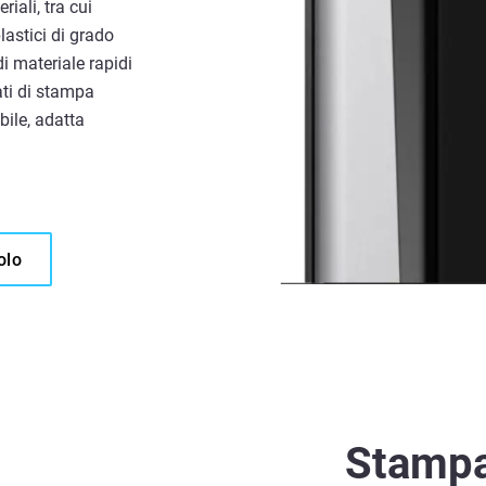
iali, tra cui
lastici di grado
i materiale rapidi
ati di stampa
bile, adatta
olo
Stamp