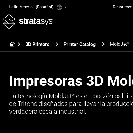
Latin-America (Español)
Resources
MoldJet
3D Printers
Printer Catalog
®
Impresoras 3D Mol
La tecnología MoldJet
es el corazón palpit
®
de Tritone diseñados para llevar la producc
verdadera escala industrial.