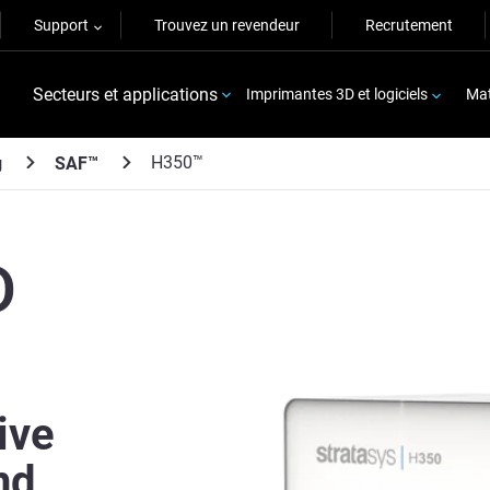
Support
Trouvez un revendeur
Recrutement
Secteurs et applications
Imprimantes 3D et logiciels
Mat
H350™
g
SAF™
D
ive
nd