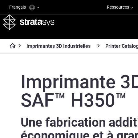
Français
Ressources
Imprimantes 3D Industrielles
Printer Catalo
Imprimante 3
SAF™ H350™
Une fabrication addit
économique et à gra