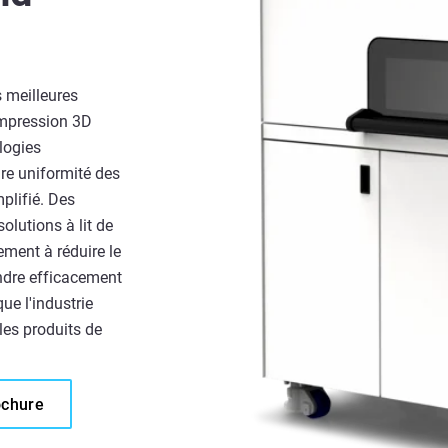
s meilleures
impression 3D
logies
re uniformité des
mplifié. Des
olutions à lit de
ement à réduire le
ndre efficacement
ue l'industrie
les produits de
ochure