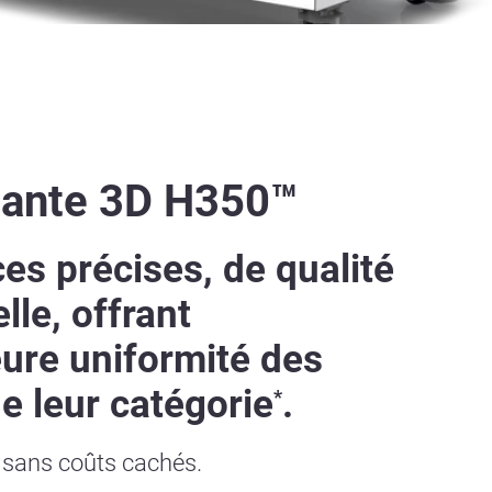
ante 3D H350™
es précises, de qualité
elle, offrant
eure uniformité des
e leur catégorie
.
*
 sans coûts cachés.