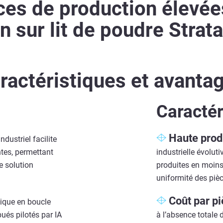
es de production élevées
n sur lit de poudre Stra
ractéristiques et avanta
Caractér
Haute produ
dustriel facilite
ntes, permettant
industrielle évolut
e solution
produites en moins
uniformité des pièce
Coût par pi
ique en boucle
ués pilotés par IA
à l’absence totale