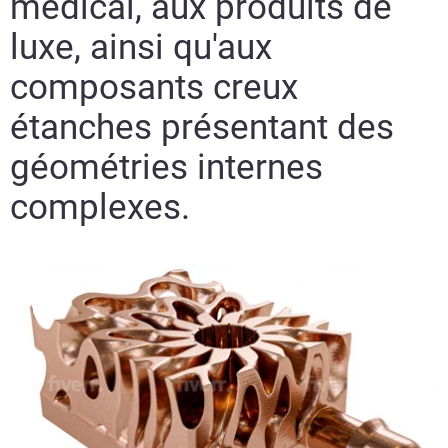
médical, aux produits de
En savoir plus
luxe, ainsi qu'aux
composants creux
étanches présentant des
géométries internes
complexes.