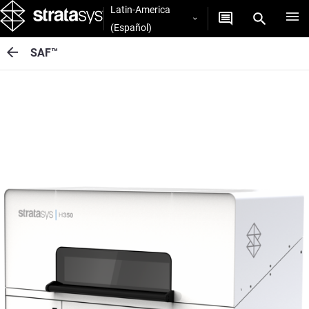
Latin-America
(Español)
SAF™