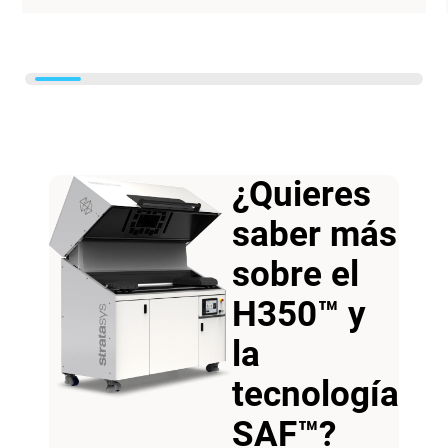
¿Quieres
saber más
sobre el
H350™ y
la
tecnología
SAF™?