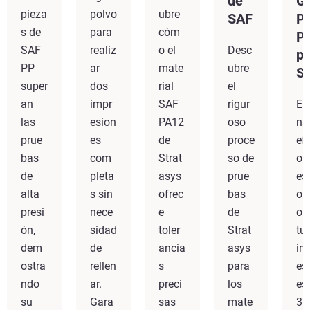
de
G
pieza
polvo
ubre
SAF
Pr
s de
para
cóm
P
SAF
realiz
o el
Desc
p
PP
ar
mate
ubre
S
super
dos
rial
el
an
impr
SAF
rigur
El
las
esion
PA12
oso
na
prue
es
de
proce
ef
bas
com
Strat
so de
o
de
pleta
asys
prue
es
alta
s sin
ofrec
bas
on
presi
nece
e
de
o 
ón,
sidad
toler
Strat
tu
dem
de
ancia
asys
im
ostra
rellen
s
para
es
ndo
ar.
preci
los
es
su
Gara
sas
mate
3