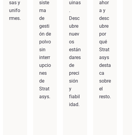
sas y
siste
uinas
ahor
unifo
ma
.
a y
rmes.
de
Desc
desc
gesti
ubre
ubre
ón de
nuev
por
polvo
os
qué
sin
están
Strat
interr
dares
asys
upcio
de
desta
nes
preci
ca
de
sión
sobre
Strat
y
el
asys.
fiabil
resto.
idad.