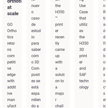
orthotics
nuev
the
Use
n
at
o
H350
Case
Ro
scale
caso
™
that
tic
GO
de
print
utiliz
su
Ortho
estud
er
es
ó e
tics
io
recen
the
de
retai
para
tly
H350
fío
ns
saber
came
3D
de
com
cóm
up
print
lo
petiti
o 3D
with
er
c
ve
Com
a
and
pl
edge
posit
soluti
SAF
s
with
es se
on to
techn
co
addit
está
a
ology
ct
ive
expa
majo
s
man
ndien
r
elé
ufact
do a
chall
ic