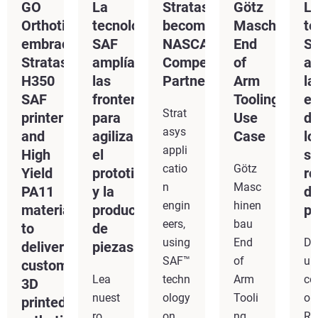
GO
La
Stratasys
Götz
L
Orthotics
tecnología
becomes
Maschinenb
te
embraces
SAF
NASCAR
End
S
Stratasys
amplía
Competition
of
a
H350
las
Partner
Arm
la
SAF
fronteras
Tooling
ef
Strat
printer
para
Use
d
asys
and
agilizar
Case
lo
appli
High
el
s
catio
Götz
Yield
prototipado
ro
n
Masc
PA11
y la
d
engin
hinen
material
producción
p
eers,
bau
to
de
using
End
De
deliver
piezas
SAF™
of
ub
custom,
Lea
techn
Arm
c
3D
nuest
ology
Tooli
o
printed
ro
on
ng
Riv