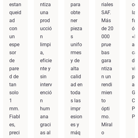
estan
ntiza
para
riales
co
queid
una
obte
SAF.
la
ad
prod
ner
Más
fu
con
ucció
pieza
de 20
ón
un
n
s
000
«L
espe
limpi
unifo
prue
as
sor
a,
rmes
bas
ca
de
eficie
y de
gara
de
pare
nte y
alta
ntiza
vi
d de
sin
calid
n un
pr
tan
interv
ad en
rendi
a»
solo
enció
toda
mien
Gr
1
n
s las
to
C
mm.
hum
impr
ópti
Pri
Fiabl
ana
esion
mo.
Pr
es,
graci
es y
Míral
preci
as al
máq
o