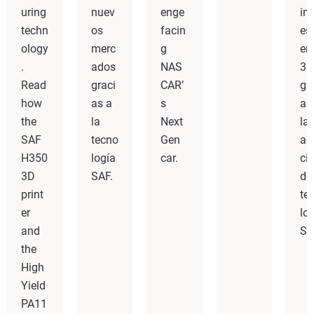
uring
nuev
enge
im
techn
os
facin
es
ology
merc
g
en
.
ados
NAS
3
Read
graci
CAR’
gr
how
as a
s
as
the
la
Next
la
SAF
tecno
Gen
ad
H350
logía
car.
ci
3D
SAF.
de
print
te
er
lo
and
SA
the
High
Yield
PA11