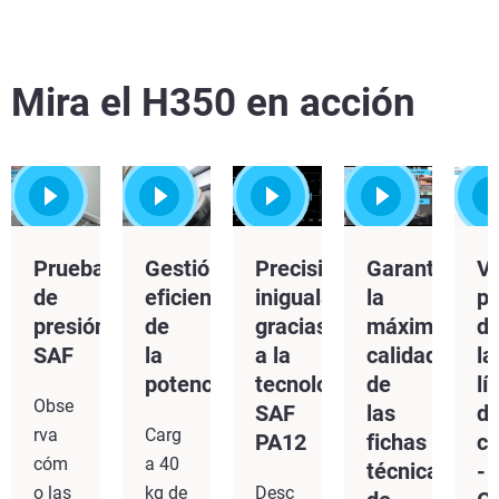
Mira el H350 en acción
Prueba
Gestión
Precisión
Garantizar
Vi
de
eficiente
inigualable
la
pr
presión
de
gracias
máxima
d
SAF
la
a la
calidad
la
Vea más
potencia
tecnología
de
lí
Vea más
Obse
SAF
las
d
rva
Carg
PA12
fichas
c
cóm
a 40
técnicas
-
o las
kg de
Desc